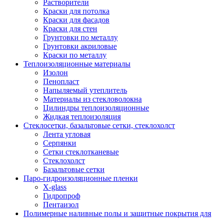
Растворители
Краски для потолка
Краски для фасадов
Краски для стен
Грунтовки по металлу
Грунтовки акриловые
Краски по металлу
Теплоизоляционные материалы
Изолон
Пенопласт
Напыляемый утеплитель
Материалы из стекловолокна
Цилиндры теплоизоляционные
Жидкая теплоизоляция
Стеклосетки, базальтовые сетки, стеклохолст
Лента угловая
Серпянки
Сетки стеклотканевые
Стеклохолст
Базальтовые сетки
Паро-гидроизоляционные пленки
X-glass
Гидропроф
Пентаизол
Полимерные наливные полы и защитные покрытия для