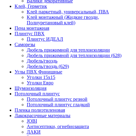
Валики декоративные
Клей, Герметик
Клей паркетный, универсальный, ПВА
Клей монтажный (Жидкие гвозди,
Полиуретановый клей)
Пена монтажная
Плинтус ПВХ
Плинтус ИДЕАЛ
Саморезы
Дюбель прижимной для теплоизоляции
Дюбель прижимной для теплоизоляции (628)
Дюбель/гвоздь
Дюбель/гвоздь (629)
Углы ПВХ Финишные
Уголки 15х15
Уголки Евро
Шумоизоляция
Потолочный плинтус
Потолочный плинтус резной
Потолочный плинтус гладкий
Пленка полиэтиленовая
Лакокрасочные материалы
JOBI
Антисептики, огнебиозащита
ЛАКИ